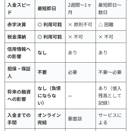
入金スピー
2週間〜1ヶ
最短即日〜
最短即日
ド
月
数日
赤字決算
◎ 利用可能
× 原則不可
△ 困難
税金滞納
◎ 利用可能
× 不可
× 不可
信用情報へ
なし
あり
あり
の影響
担保・保証
不要
必要
不要〜必要
人
なし（負債
あり（借入
将来の融資
にならな
—
残高として
への影響
い）
記録）
入金までの
オンライン
サービスに
要面談
手間
完結
よる