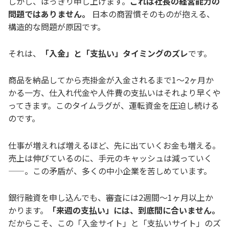
しかし、はっきり申し上げます。
これは社長の経営能力の
問題ではありません。
日本の商習慣そのものが抱える、
構造的な問題が原因です。
それは、
「入金」と「支払い」タイミングのズレ
です。
商品を納品してから売掛金が入金されるまで1〜2ヶ月か
かる一方、仕入れ代金や人件費の支払いはそれより早くや
ってきます。このタイムラグが、運転資金を圧迫し続ける
のです。
仕事が増えれば増えるほど、先に出ていくお金も増える。
売上は伸びているのに、手元のキャッシュは減っていく
——。この矛盾が、多くの中小企業を苦しめています。
銀行融資を申し込んでも、審査には2週間〜1ヶ月以上か
かります。
「来週の支払い」には、到底間に合いません。
だからこそ、この「入金サイト」と「支払いサイト」のズ