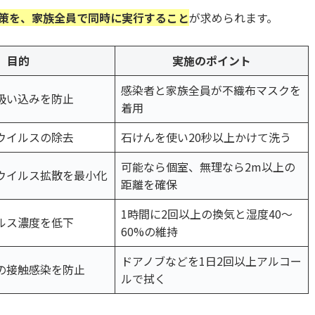
策を、家族全員で同時に実行すること
が求められます。
目的
実施のポイント
感染者と家族全員が不織布マスクを
吸い込みを防止
着用
ウイルスの除去
石けんを使い20秒以上かけて洗う
可能なら個室、無理なら2m以上の
ウイルス拡散を最小化
距離を確保
1時間に2回以上の換気と湿度40〜
ルス濃度を低下
60%の維持
ドアノブなどを1日2回以上アルコー
の接触感染を防止
ルで拭く